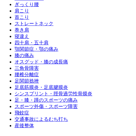
ぎっくり腰
肩こり
首こり
ストレートネック
巻き肩
寝違え
四十肩・五十肩
顎関節症・顎の痛み
膝の痛み
オスグッド・膝の成長痛
三角骨障害
腰椎分離症
足関節捻挫
足底筋膜炎・足底腱膜炎
シンスプリント・脛骨過労性骨膜炎
足・膝・踵のスポーツの痛み
スポーツ外傷・スポーツ障害
飛蚊症
交通事故によるむち打ち
産後整体